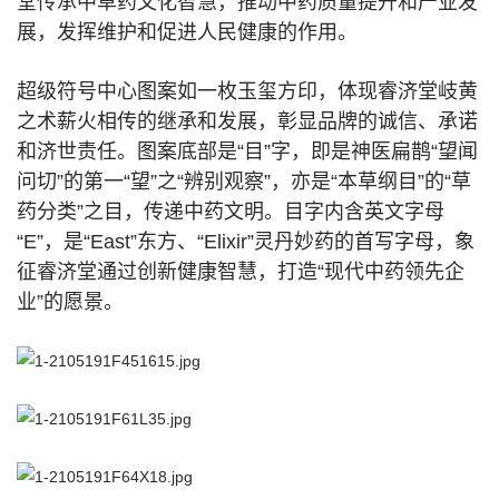
堂传承中草药文化智慧，推动中药质量提升和产业发
展，发挥维护和促进人民健康的作用。
超级符号中心图案如一枚玉玺方印，体现睿济堂岐黄
之术薪火相传的继承和发展，彰显品牌的诚信、承诺
和济世责任。图案底部是“目”字，即是神医扁鹊“望闻
问切”的第一“望”之“辨别观察”，亦是“本草纲目”的“草
药分类”之目，传递中药文明。目字内含英文字母
“E”，是“East”东方、“Elixir”灵丹妙药的首写字母，象
征睿济堂通过创新健康智慧，打造“现代中药领先企
业”的愿景。