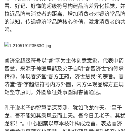
看、好记、好懂的超级符号构建品牌差异化视觉，并
拉近品牌与消费者的距离，增加消费者对睿济堂品牌
的认知，传递睿济堂品牌核心价值，激发消费者的共
鸣。
睿济堂超级符号以“睿”字为主体创意意象，代表中药
智慧，来源于神医扁鹊及弟子自明“睿智济世”的传承
精神，体现睿济堂“睿方正药，济世慧民”的宗旨。睿
济堂“睿”字超级符号内方外圆，内方体现品牌方正规
矩坚守原则，外圆象征处事圆润睿智通达。
孔子说老子的智慧高深莫测，犹如飞龙在天。“至于
龙，吾不能知其乘风云而上天。吾今日见老子，其犹
龙邪！”。中心图案以草本枝叶构成龙首，表达睿济