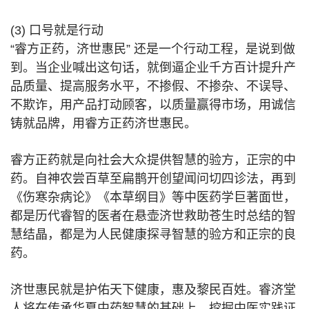
(3) 口号就是行动
“睿方正药，济世惠民” 还是一个行动工程，是说到做
到。当企业喊出这句话，就倒逼企业千方百计提升产
品质量、提高服务水平，不掺假、不掺杂、不误导、
不欺诈，用产品打动顾客，以质量赢得市场，用诚信
铸就品牌，用睿方正药济世惠民。
睿方正药就是向社会大众提供智慧的验方，正宗的中
药。自神农尝百草至扁鹊开创望闻问切四诊法，再到
《伤寒杂病论》《本草纲目》等中医药学巨著面世，
都是历代睿智的医者在悬壶济世救助苍生时总结的智
慧结晶，都是为人民健康探寻智慧的验方和正宗的良
药。
济世惠民就是护佑天下健康，惠及黎民百姓。睿济堂
人将在传承华夏中药智慧的基础上，挖掘中医实践证