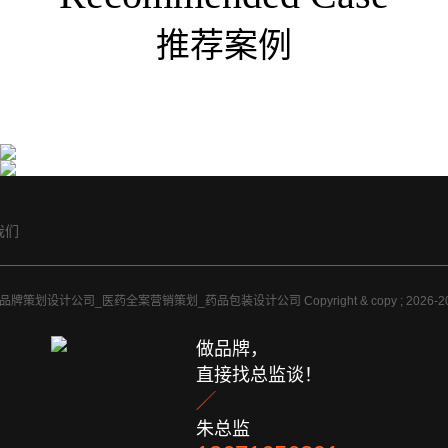
推荐案例
同仁堂高端滋补保健品包装设计-大健康品牌策划公
上海医药集团药品包装设计
司
亘一专业药品包装设计公司为上海医药集团信···
亘一上海医药大健康品牌策划公司发现市场上···
我们
牌策划设计公司_医药全案营销策划_药品包装设计公司 Copyright & copy ; 2026
做品牌，
直接找总监谈！

朱总监