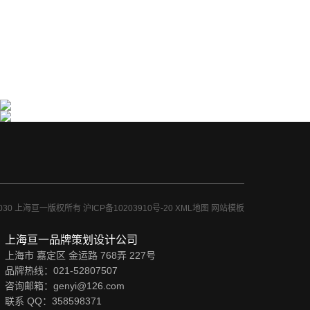
专利药品包装设计公司金赛药业专利药品包装设计
兴齐眼药眼用凝胶药品包装设计
亘一专利药品包装设计公司为金赛药业提供了···
亘一上海专业药品包装设计公司服务经营健康···
-2030 上海亘一版权所有
沪ICP备10203910号-20
XML地图
网站模板
上海亘一品牌策划设计公司
上海市 嘉定区 金运路 768弄 227号
品牌热线：021-52807507
咨询邮箱：genyi@126.com
联系 QQ：
358598371