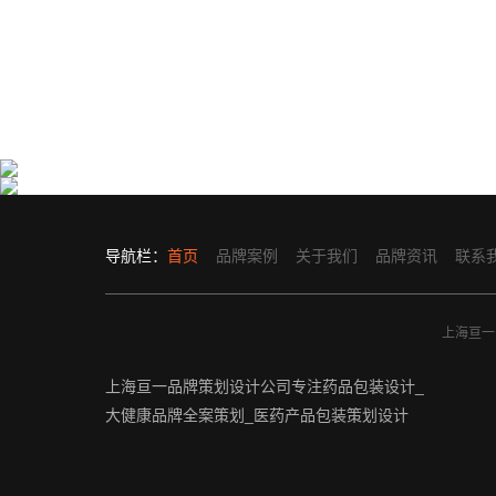
国药集团大健康产品营销策划设计
复旦张江生物医药处方药包装设计
亘一在医药大健康品牌策划设计领域深耕18年···
亘一专业药品包装设计公司为复旦张江生物医···
导航栏：
首页
品牌案例
关于我们
品牌资讯
联系
上海亘一品
上海亘一品牌策划设计公司专注药品包装设计_
大健康品牌全案策划_医药产品包装策划设计