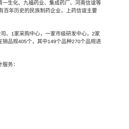
第一生化、九福药业、集成药厂、河南信谊等
具有百年历史的民族制药企业，上药信谊主要
司、1家采购中心，一家市级研发中心，2家
品规405个，其中149个品种270个品规进
计服务：