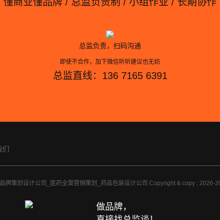
懂商业懂品牌 / 总监负责制 / 小组作业 / 长期协作
总监负责，扫码沟通
即使不合作，加下微信听听建议也无妨
总监直线：136 7165 6391
我们
牌策划设计公司_医药全案营销策划_药品包装设计公司 Copyright & copy ; 2026
做品牌，
直接找总监谈！