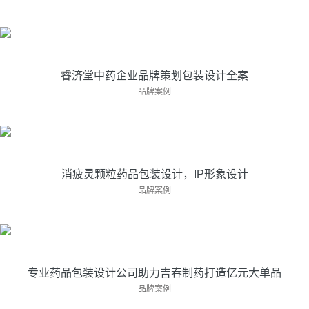
本案例展示的是亘一药品包装设计公司为睿济···
睿济堂中药企业品牌策划包装设计全案
消疲灵颗粒药品包装设计，IP形象设计
品牌案例
品牌从诞生到创建成功的整个过程，是从发现···
消疲灵颗粒药品包装设计，IP形象设计
专业药品包装设计公司助力吉春制药打造亿元大单
品牌案例
品
亘一专业药品包装设计公司助力吉春制药打造···
专业药品包装设计公司助力吉春制药打造亿元大单品
品牌案例