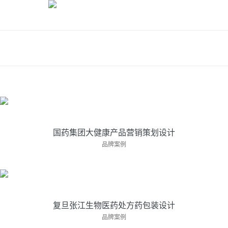
国药集团大健康产品营销策划设计
亘一在医药大健康品牌策划设计领域深耕18年···
国药集团大健康产品营销策划设计
复旦张江生物医药处方药包装设计
品牌案例
亘一专业药品包装设计公司为复旦张江生物医···
复旦张江生物医药处方药包装设计
药品包装设计-碘海醇注射液包装设计-上市公司药
品牌案例