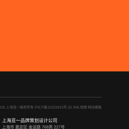
-2030 上海亘一版权所有
沪ICP备10203910号-20
XML地图
网站模板
上海亘一品牌策划设计公司
上海市 嘉定区 金运路 768弄 227号