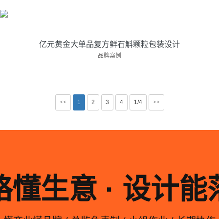
葫芦娃药业集团旗下品牌仙葫三葆亿元黄金大···
亿元黄金大单品复方鲜石斛颗粒包装设计
品牌案例
<<
1
2
3
4
1/4
>>
略懂生意 · 设计能