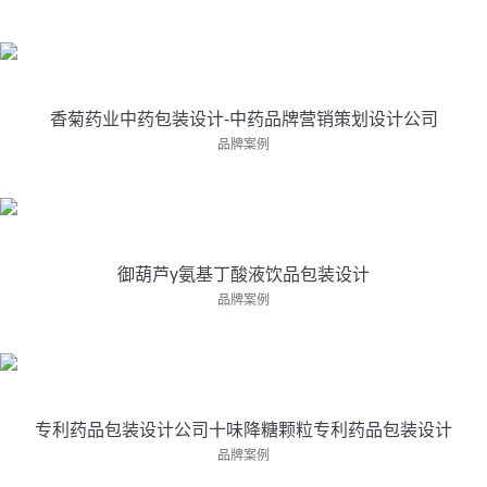
上海亘一专业药品包装设计公司服务陕西香菊···
香菊药业中药包装设计-中药品牌营销策划设计公司
御葫芦γ氨基丁酸液饮品包装设计
品牌案例
亘一包装设计公司是国内知名医药大健康包装···
御葫芦γ氨基丁酸液饮品包装设计
专利药品包装设计公司十味降糖颗粒专利药品包装
品牌案例
设计
专利药品包装设计公司为吉春制药专利药品十···
专利药品包装设计公司十味降糖颗粒专利药品包装设计
亿元黄金大单品复方鲜石斛颗粒包装设计
品牌案例