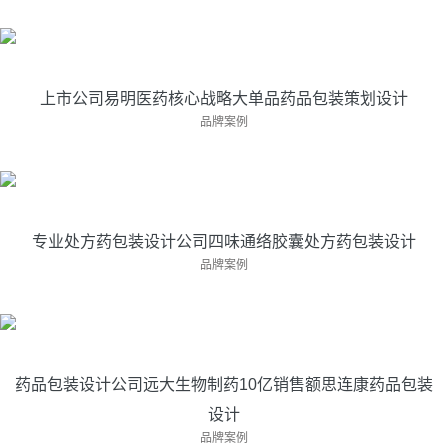
计
亘一医药大健康品牌策划包装设计公司服务上···
上市公司易明医药核心战略大单品药品包装策划设计
专业处方药包装设计公司四味通络胶囊处方药包装
品牌案例
设计
亘一专业处方药包装设计公司接受万润药业委···
专业处方药包装设计公司四味通络胶囊处方药包装设计
药品包装设计公司远大生物制药10亿销售额思连康
品牌案例
药品包装设计
亘一药品包装设计公司针对远大生物制药双歧···
药品包装设计公司远大生物制药10亿销售额思连康药品包装
设计
睿济堂中药企业品牌策划包装设计全案
品牌案例