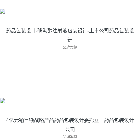
品包装设计
项目成果：碘海醇注射液包装设计-单品种销量···
药品包装设计-碘海醇注射液包装设计-上市公司药品包装设
计
品牌案例
4亿元销售额战略产品药品包装设计委托亘一药品
包装设计公司
亘一药品包装设计公司为“国家级火炬项目”···
4亿元销售额战略产品药品包装设计委托亘一药品包装设计
公司
仁会生物国家一类新药包装设计
品牌案例