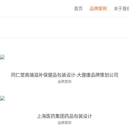
首页
品牌案例
关于我
同仁堂高端滋补保健品包装设计-大健康品牌策划公
司
亘一上海医药大健康品牌策划公司发现市场上···
同仁堂高端滋补保健品包装设计-大健康品牌策划公司
上海医药集团药品包装设计
品牌案例
亘一专业药品包装设计公司为上海医药集团信···
上海医药集团药品包装设计
新宝堂陈皮酵素男性滋补保健品包装设计，医药大
品牌案例