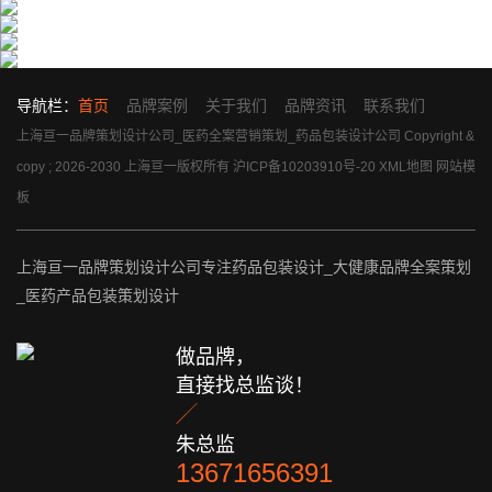
导航栏：
首页
品牌案例
关于我们
品牌资讯
联系我们
上海亘一品牌策划设计公司_医药全案营销策划_药品包装设计公司 Copyright &
copy ; 2026-2030 上海亘一版权所有
沪ICP备10203910号-20
XML地图
网站模
板
上海亘一品牌策划设计公司专注药品包装设计_大健康品牌全案策划
_医药产品包装策划设计
做品牌，
直接找总监谈！

朱总监
13671656391