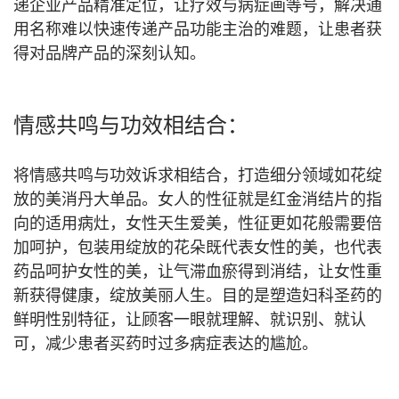
递企业产品精准定位，让疗效与病症画等号，解决通
用名称难以快速传递产品功能主治的难题，让患者获
得对品牌产品的深刻认知。
情感共鸣与功效相结合：
将情感共鸣与功效诉求相结合，打造细分领域如花绽
放的美消丹大单品。女人的性征就是红金消结片的指
向的适用病灶，女性天生爱美，性征更如花般需要倍
加呵护，包装用绽放的花朵既代表女性的美，也代表
药品呵护女性的美，让气滞血瘀得到消结，让女性重
新获得健康，绽放美丽人生。目的是塑造妇科圣药的
鲜明性别特征，让顾客一眼就理解、就识别、就认
可，减少患者买药时过多病症表达的尴尬。