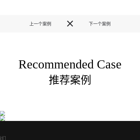

上一个案例
下一个案例
Recommended Case
推荐案例
同仁堂高端滋补保健品包装设计-大健康品牌策划公
上海医药集团药品包装设计
司
亘一专业药品包装设计公司为上海医药集团信···
亘一上海医药大健康品牌策划公司发现市场上···
我们