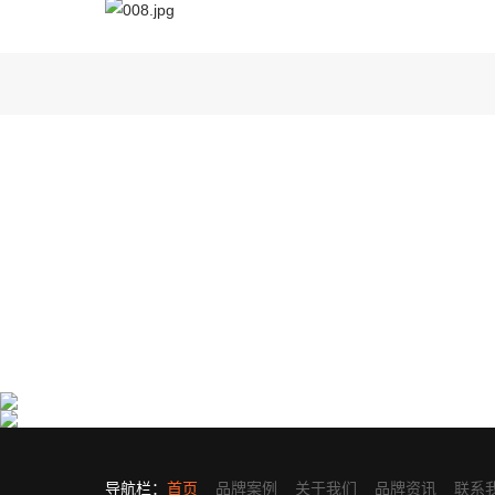
国药集团大健康产品营销策划设计
复旦张江生物医药处方药包装设计
亘一在医药大健康品牌策划设计领域深耕18年···
亘一专业药品包装设计公司为复旦张江生物医···
导航栏：
首页
品牌案例
关于我们
品牌资讯
联系