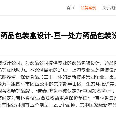
首页
品牌案例
关于我
-药品包装盒设计-亘一处方药品包装
装设计公司，为药品公司提供专业的药品包装设计、药品
热销赋能助力。本案例展示的是
亘一上海专业医药包装设
花鹿养殖、保健食品加工于一体的高新技术集团企业。集
坐落于距四平市区12公里的东南部半山区，生态环境优美
国著名畅销品牌”，“吉春”牌商标被认定为“中国知名商标”
被确定为吉林省“企业合法权益重点保护单位”、“吉林省最具
药有限公司拥有12个剂型，231个品种，其中国家级新产