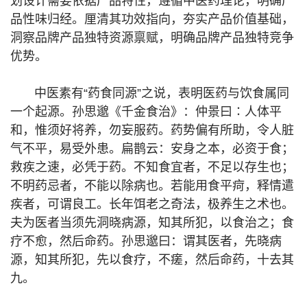
划设计需要依据产品特性，遵循中医药理论，明确产
品性味归经。厘清其功效指向，夯实产品价值基础，
洞察品牌产品独特资源禀赋，明确品牌产品独特竞争
优势。
中医素有“药食同源”之说，表明医药与饮食属同
一个起源。孙思邈《千金食治》：仲景曰∶人体平
和，惟须好将养，勿妄服药。药势偏有所助，令人脏
气不平，易受外患。扁鹊云：安身之本，必资于食；
救疾之速，必凭于药。不知食宜者，不足以存生也；
不明药忌者，不能以除病也。若能用食平疴，释情遣
疾者，可谓良工。长年饵老之奇法，极养生之术也。
夫为医者当须先洞晓病源，知其所犯，以食治之；食
疗不愈，然后命药。孙思邈曰：谓其医者，先晓病
源，知其所犯，先以食疗，不瘥，然后命药，十去其
九。