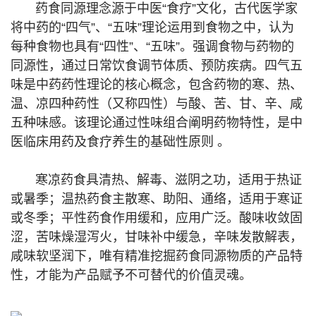
药食同源理念源于中医“食疗”文化，古代医学家
将中药的“四气”、“五味”理论运用到食物之中，认为
每种食物也具有“四性”、“五味”。强调食物与药物的
同源性，通过日常饮食调节体质、预防疾病。四气五
味是中药药性理论的核心概念，包含药物的寒、热、
温、凉四种药性（又称四性）与酸、苦、甘、辛、咸
五种味感。该理论通过性味组合阐明药物特性，是中
医临床用药及食疗养生的基础性原则 。
寒凉药食具清热、解毒、滋阴之功，适用于热证
或暑季；温热药食主散寒、助阳、通络，适用于寒证
或冬季；平性药食作用缓和，应用广泛。酸味收敛固
涩，苦味燥湿泻火，甘味补中缓急，辛味发散解表，
咸味软坚润下，唯有精准挖掘药食同源物质的产品特
性，才能为产品赋予不可替代的价值灵魂。