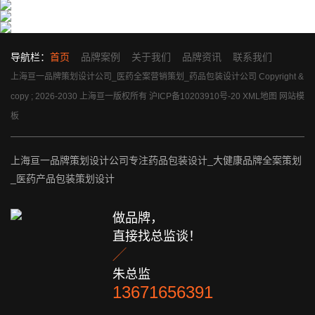
导航栏：
首页
品牌案例
关于我们
品牌资讯
联系我们
上海亘一品牌策划设计公司_医药全案营销策划_药品包装设计公司 Copyright &
copy ; 2026-2030 上海亘一版权所有
沪ICP备10203910号-20
XML地图
网站模
板
上海亘一品牌策划设计公司专注药品包装设计_大健康品牌全案策划
_医药产品包装策划设计
做品牌，
直接找总监谈！

朱总监
13671656391