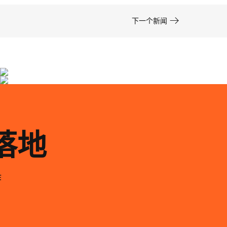

下一个新闻
专利药品包装设计公司金赛药业专利药品包装设计
兴齐眼药眼用凝胶药品包装设计
亘一专利药品包装设计公司为金赛药业提供了···
亘一上海专业药品包装设计公司服务经营健康···
落地
作