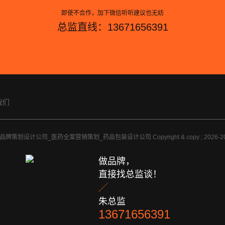
即使不合作，加下微信听听建议也无妨
总监直线：13671656391
我们
牌策划设计公司_医药全案营销策划_药品包装设计公司 Copyright & copy ; 2026
做品牌，
直接找总监谈！

朱总监
13671656391