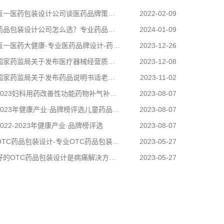
亘一医药包装设计公司谈医药品牌策划设计
2022-02-09
药品包装设计公司怎么选？专业药品包装设计公司选亘一
2024-01-09
一医药大健康-专业医药品牌设计-药品包装设计-医药包装设计公司关注《保健食品标志规范标注指南》
2023-12-26
家药监局关于发布医疗器械经营质量管理规范的公告（2023年第153号）
2023-12-08
家药监局关于发布药品说明书适老化及无障碍改革试点工作方案的公告
2023-11-02
023妇科用药改善性功能药物补气补血药补肾壮阳药滋阴助阳药口服避孕用药入选品牌名单
2023-08-07
2023年健康产业·品牌榜评选儿童药品品牌
2023-08-07
2022-2023年健康产业·品牌榜评选
2023-08-07
OTC药品包装设计-专业OTC药品包装设计公司-亘一OTC药品包装设计公司观点
2023-05-27
好的OTC药品包装设计是病痛解决方案的呈现载体
2023-05-27