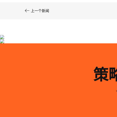

上一个新闻
国药集团大健康产品营销策划设计
复旦张江生物医药处方药包装设计
亘一在医药大健康品牌策划设计领域深耕18年···
亘一专业药品包装设计公司为复旦张江生物医···
策