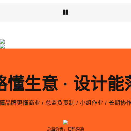

同仁堂高端滋补保健品包装设计-大健康品牌策划公
上海医药集团药品包装设计
司
亘一专业药品包装设计公司为上海医药集团信···
亘一上海医药大健康品牌策划公司发现市场上···
略懂生意 · 设计能
懂品牌更懂商业 / 总监负责制 / 小组作业 / 长期协
总监负责，扫码沟通