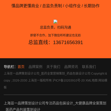
懂品牌更懂商业 / 总监负责制 / 小组作业 / 长期协作
总监负责，扫码沟通
即使不合作，加下微信听听建议也无妨
总监直线：13671656391
导航栏：
首页
品牌案例
关于我们
品牌资讯
联系我们
上海亘一品牌策划设计公司_医药全案营销策划_药品包装设计公司 Copyright &
copy ; 2026-2030 上海亘一版权所有
沪ICP备10203910号-20
XML地图
网站模
板
上海亘一品牌策划设计公司专注药品包装设计_大健康品牌全案策划
_医药产品包装策划设计