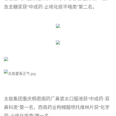
急支糖浆获“中成药·止咳化痰平喘类”第二名。
太极集团重庆桐君阁药厂鼻窦炎口服液获“中成药·耳
鼻科类”第一名，西南药业枸橼酸喷托维林片获“化学