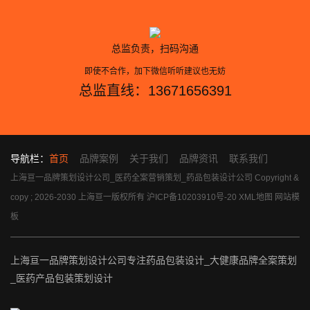
总监负责，扫码沟通
即使不合作，加下微信听听建议也无妨
总监直线：13671656391
导航栏：
首页
品牌案例
关于我们
品牌资讯
联系我们
上海亘一品牌策划设计公司_医药全案营销策划_药品包装设计公司 Copyright &
copy ; 2026-2030 上海亘一版权所有
沪ICP备10203910号-20
XML地图
网站模
板
上海亘一品牌策划设计公司专注药品包装设计_大健康品牌全案策划
_医药产品包装策划设计