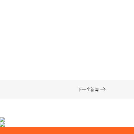

下一个新闻
专利药品包装设计公司金赛药业专利药品包装设计
兴齐眼药眼用凝胶药品包装设计
亘一专利药品包装设计公司为金赛药业提供了···
亘一上海专业药品包装设计公司服务经营健康···