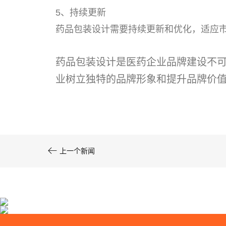
5、持续更新
药品包装设计需要持续更新和优化，适应
药品包装设计是医药企业品牌建设不
业树立独特的品牌形象和提升品牌价

上一个新闻
国药集团大健康产品营销策划设计
复旦张江生物医药处方药包装设计
亘一在医药大健康品牌策划设计领域深耕18年···
亘一专业药品包装设计公司为复旦张江生物医···