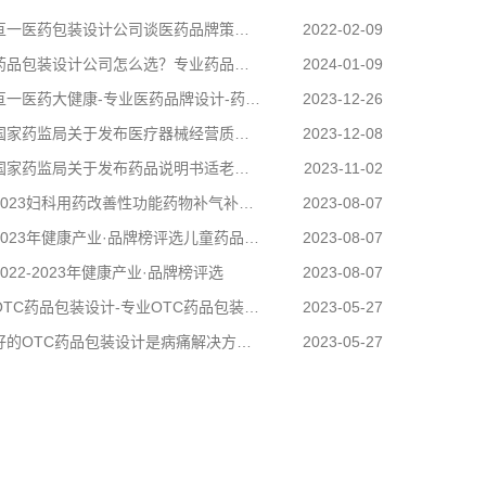
亘一医药包装设计公司谈医药品牌策划设计
2022-02-09
药品包装设计公司怎么选？专业药品包装设计公司选亘一
2024-01-09
一医药大健康-专业医药品牌设计-药品包装设计-医药包装设计公司关注《保健食品标志规范标注指南》
2023-12-26
家药监局关于发布医疗器械经营质量管理规范的公告（2023年第153号）
2023-12-08
家药监局关于发布药品说明书适老化及无障碍改革试点工作方案的公告
2023-11-02
023妇科用药改善性功能药物补气补血药补肾壮阳药滋阴助阳药口服避孕用药入选品牌名单
2023-08-07
2023年健康产业·品牌榜评选儿童药品品牌
2023-08-07
2022-2023年健康产业·品牌榜评选
2023-08-07
OTC药品包装设计-专业OTC药品包装设计公司-亘一OTC药品包装设计公司观点
2023-05-27
好的OTC药品包装设计是病痛解决方案的呈现载体
2023-05-27