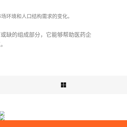
市场环境和人口结构需求的变化。
可或缺的组成部分，它能够帮助医药企
值。

同仁堂高端滋补保健品包装设计-大健康品牌策划公
上海医药集团药品包装设计
司
亘一专业药品包装设计公司为上海医药集团信···
亘一上海医药大健康品牌策划公司发现市场上···